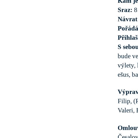
Kam j
Sraz:
8
Návrat
Pořád
Přihla
S sebo
bude ve
výlety, 
ešus, ba
Výpravy
Filip, 
Valeri,
Omlouv
Česalov