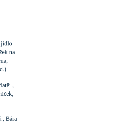
 jídlo
žek na
ena,
d.)
atěj ,
níček,
 , Bára