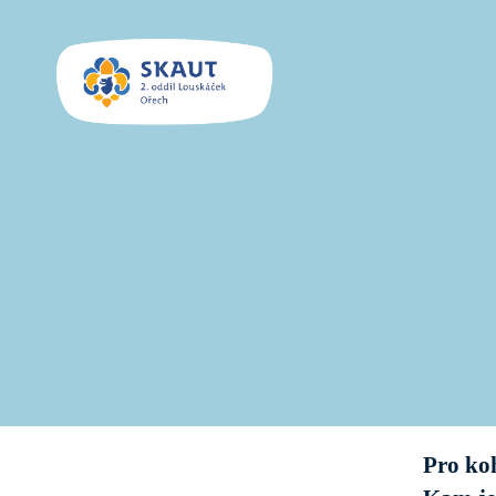
SKAUT
Louskáček
Pro ko