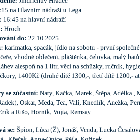
edeme:
Jindřichův Hradec
:15 na Hlavním nádraží u Lega
:
16:45 na hlavní nádraží
á:
Hroch
šování do:
22.10.2025
u:
karimatka, spacák, jídlo na sobotu - první společné
čeře, vhodné oblečení, pláštěnka, čelovka, malý batů
láhev alespoň na 1 litr, věci na schůzky, ručník, hygi
čkory, 1400Kč (druhé dítě 1300,-, třetí dítě 1200,- at
 se zúčastní:
Naty, Kačka, Marek, Štěpa, Adélka , M
(Radek), Oskar, Meda, Tea, Vali, Knedlík, Anežka, Per
 Erik a Rišo, Horník, Vojta, Remsay
á se:
Špion, Lůca (Ž), Jonáš, Venda, Lucka Česalová
á , Křeček, Anna-Opice, Péťa, Kořínek