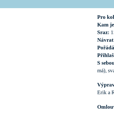
Pro ko
Kam j
Sraz:
1
Návrat
Pořád
Přihla
S sebo
má), sv
Výpravy
Erik a R
Omlouv