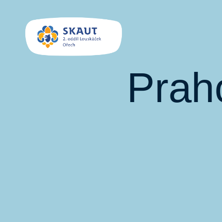
SKAUT
Praho
Louskáček