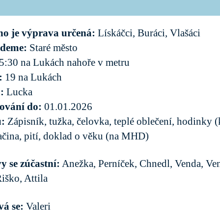
ho je výprava určená:
Lískáčci, Buráci, Vlašáci
edeme:
Staré město
5:30 na Lukách nahoře v metru
:
19 na Lukách
á:
Lucka
šování do:
01.01.2026
u:
Zápisník, tužka, čelovka, teplé oblečení, hodinky 
ačina, pití, doklad o věku (na MHD)
 se zúčastní:
Anežka, Perníček, Chnedl, Venda, Ve
iško, Attila
á se:
Valeri