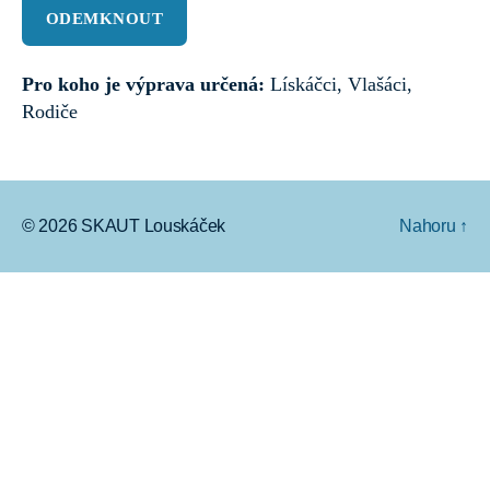
Pro koho je výprava určená:
Lískáčci, Vlašáci,
Rodiče
© 2026
SKAUT Louskáček
Nahoru
↑