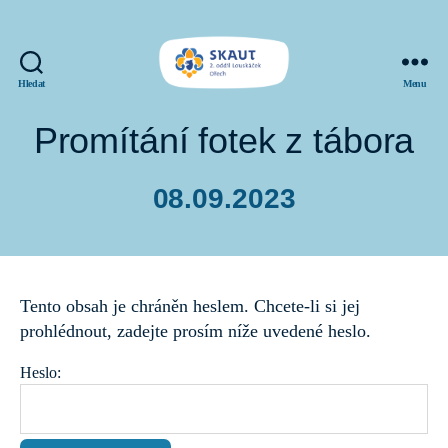
Hledat
Menu
SKAUT
Louskáček
Promítání fotek z tábora
08.09.2023
Datum
příspěvku
Tento obsah je chráněn heslem. Chcete-li si jej
prohlédnout, zadejte prosím níže uvedené heslo.
Heslo: