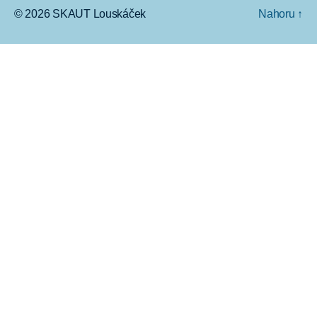
© 2026
SKAUT Louskáček
Nahoru
↑