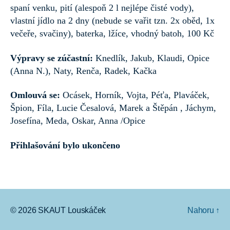
spaní venku, pití (alespoň 2 l nejlépe čisté vody),
vlastní jídlo na 2 dny (nebude se vařit tzn. 2x oběd, 1x
večeře, svačiny), baterka, lžíce, vhodný batoh, 100 Kč
Výpravy se zúčastní:
Knedlík, Jakub, Klaudi, Opice
(Anna N.), Naty, Renča, Radek, Kačka
Omlouvá se:
Ocásek, Horník, Vojta, Péťa, Plaváček,
Špion, Fíla, Lucie Česalová, Marek a Štěpán , Jáchym,
Josefína, Meda, Oskar, Anna /Opice
Přihlašování bylo ukončeno
© 2026
SKAUT Louskáček
Nahoru
↑