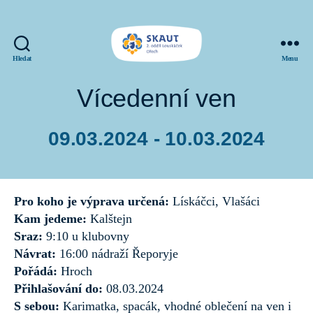
Hledat
Menu
SKAUT
Louskáček
Vícedenní ven
09.03.2024 - 10.03.2024
Datum
příspěvku
Pro koho je výprava určená:
Lískáčci, Vlašáci
Kam jedeme:
Kalštejn
Sraz:
9:10 u klubovny
Návrat:
16:00 nádraží Řeporyje
Pořádá:
Hroch
Přihlašování do:
08.03.2024
S sebou:
Karimatka, spacák, vhodné oblečení na ven i