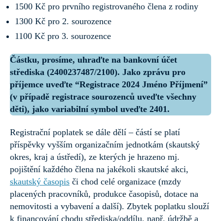
1500 Kč pro prvního registrovaného člena z rodiny
1300 Kč pro 2. sourozence
1100 Kč pro 3. sourozence
Částku, prosíme, uhraďte na bankovní účet
střediska (2400237487/2100). Jako zprávu pro
příjemce uveďte “Registrace 2024 Jméno Příjmení”
(v případě registrace sourozenců uveďte všechny
děti), jako variabilní symbol uveďte 2401.
Registrační poplatek se dále dělí – částí se platí
příspěvky vyšším organizačním jednotkám (skautský
okres, kraj a ústředí), ze kterých je hrazeno mj.
pojištění každého člena na jakékoli skautské akci,
skautský časopis
či chod celé organizace (mzdy
placených pracovníků, produkce časopisů, dotace na
nemovitosti a vybavení a další). Zbytek poplatku slouží
k financování chodu střediska/oddílu, např. údržbě a