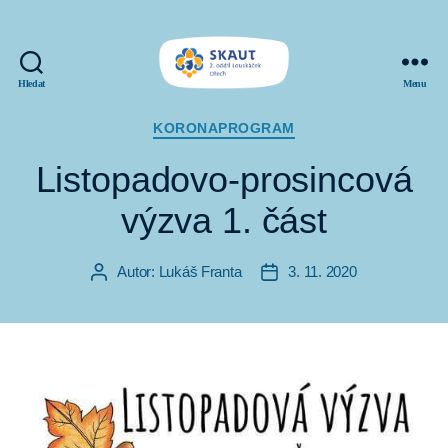
Hledat
Menu
SKAUT
Louskáček
Rubriky
KORONAPROGRAM
Listopadovo-prosincová
výzva 1. část
Autor:
Lukáš Franta
3. 11. 2020
Autor
Datum
příspěvku
příspěvku